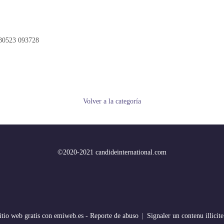
80523 093728
Volver a la categoría
©2020-2021 candideinternational.com
itio web gratis
con emiweb.es -
Reporte de abuso
Signaler un contenu illicite