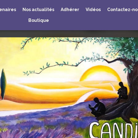
enaires
Nos actualités
Adhérer
Vidéos
Contactez-nou
Boutique